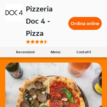
Passa
Pizzeria
al
contenuto
Doc 4 -
principale
Ordina online
Pizza
Recensioni
Menu
Contatti